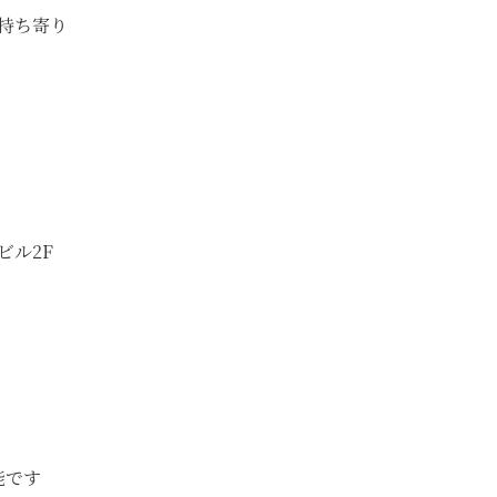
持ち寄り
ビル2F
能です