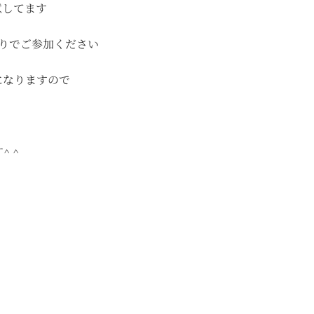
意してます
寄りでご参加ください
になりますので
 ^