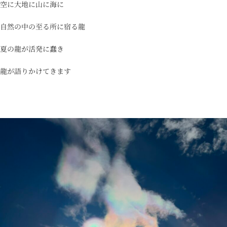
空に大地に山に海に
自然の中の至る所に宿る龍
夏の龍が活発に蠢き
龍が語りかけてきます